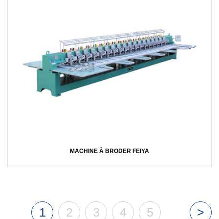
MACHINE À BRODER FEIYA
1
2
3
4
5
>