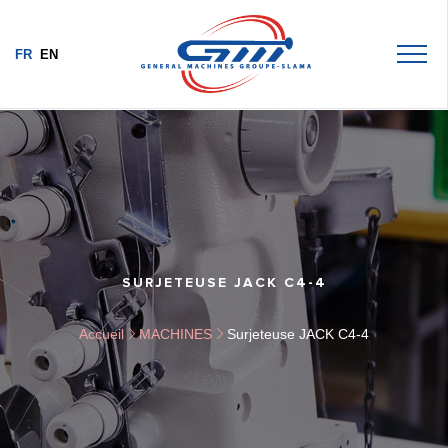
FR
EN
SURJETEUSE JACK C4-4
Accueil
MACHINES
Surjeteuse JACK C4-4