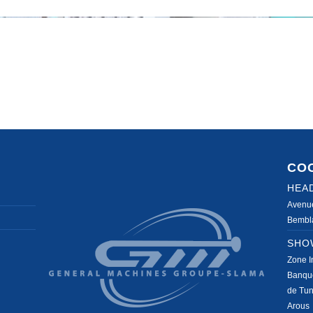
CO
HEA
Avenu
Bembla
SHO
Zone I
Banqu
de Tun
Arous