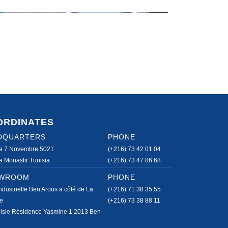
ORDINATES
DQUARTERS
PHONE
e 7 Novembre 5021
(+216) 73 42 01 04
 Monastir Tunisia
(+216) 73 47 86 68
WROOM
PHONE
ndustrielle Ben Arous a côté de La
(+216) 71 38 35 55
e
(+216) 73 38 88 11
isie Résidence Yasmine 1 2013 Ben